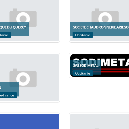
IQUE DU QUERCY
SOCIETE CHAUDRONNERIE ARIEGO
tanie
Occitanie
SAS SODIMETAL
Occitanie
N
de-France