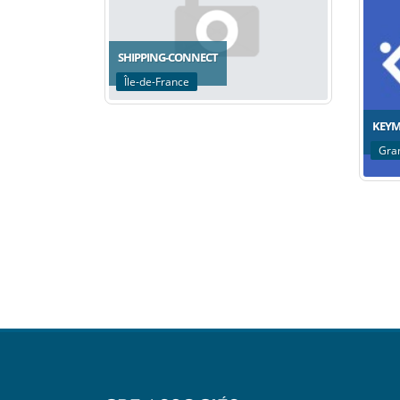
SHIPPING-CONNECT
Île-de-France
KEYM
Gra