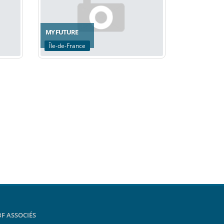
MY FUTURE
Île-de-France
BF ASSOCIÉS