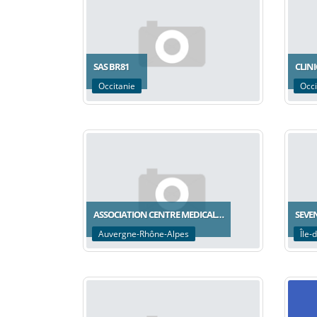
SAS BR81
CLIN
Occitanie
Occi
ASSOCIATION CENTRE MEDICAL…
SEVE
Auvergne-Rhône-Alpes
Île-