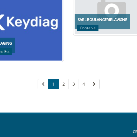
SARL BOULANGERIE LAVIGNE
Occitanie
AGING
nd Est
1
2
3
4
C