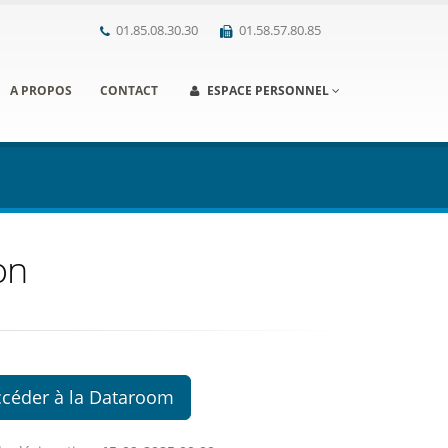
01.85.08.30.30
01.58.57.80.85
A PROPOS
CONTACT
ESPACE PERSONNEL
on
ccéder à la Dataroom