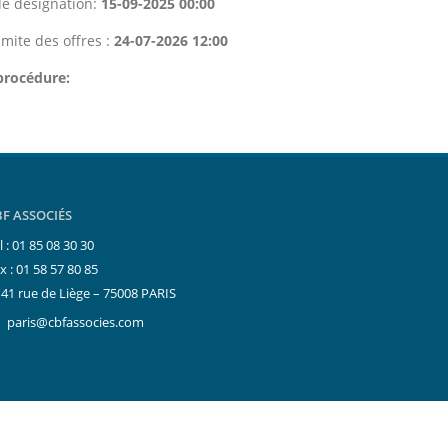
e désignation:
15-09-2025 00:00
imite des offres :
24-07-2026 12:00
procédure:
BF ASSOCIÉS
l : 01 85 08 30 30
x : 01 58 57 80 85
41 rue de Liège – 75008 PARIS
paris@cbfassocies.com