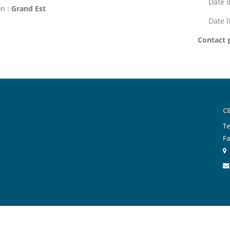
Date d
n :
Grand Est
Date l
Contact 
C
Te
Fa