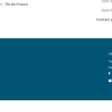
Date d
n :
Île-de-France
Date l
Contact 
C
Te
Fa