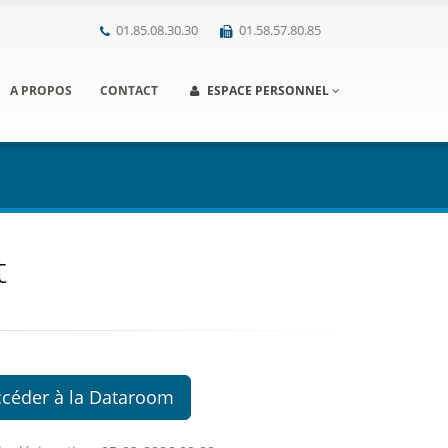
01.85.08.30.30
01.58.57.80.85
A PROPOS
CONTACT
ESPACE PERSONNEL
t
ccéder à la Dataroom