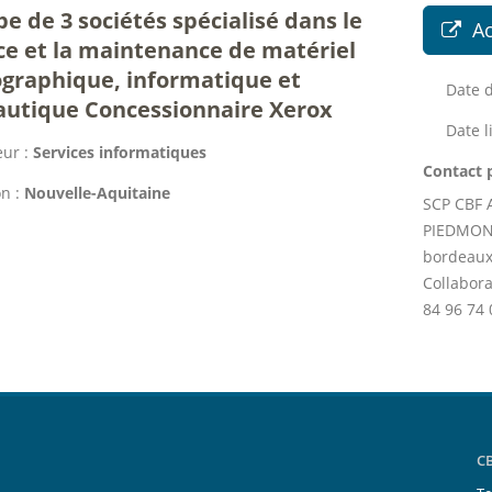
e de 3 sociétés spécialisé dans le
A
e et la maintenance de matériel
graphique, informatique et
Date d
autique Concessionnaire Xerox
Date l
ur :
Services informatiques
Contact 
n :
Nouvelle-Aquitaine
SCP CBF 
PIEDMONT
bordeaux
Collabor
84 96 74 
C