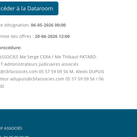
ccéder à la Dataroom
e désignation:
06-05-2026 00:00
imite des offres :
20-06-2026 12:00
procédure:
ASSOCIES Me Serge CERA / Me Thibaut PATARD-
 Administrateurs judiciaires associés
@cbfassocies.com 05 57 59 09 56 M. Alexis DUPUIS
ateur adupuis@cbfassocies.com 05 57 59 09 56 / 06
00
BF ASSOCIÉS