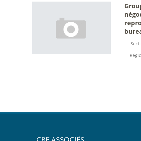
Group
négoc
repro
bure
Secte
Régio