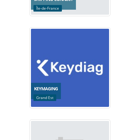
Île-de-France
KEYMAGING
Grand Est