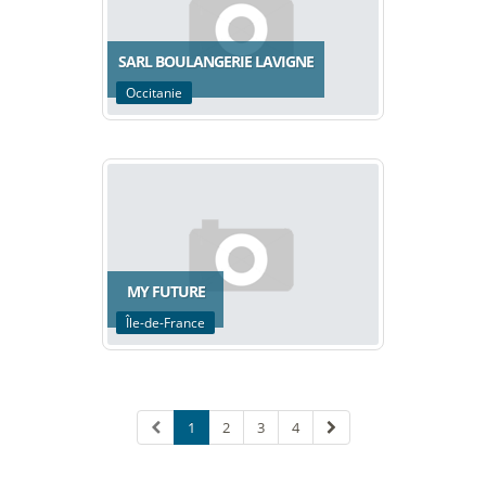
SARL BOULANGERIE LAVIGNE
Occitanie
MY FUTURE
Île-de-France
1
2
3
4