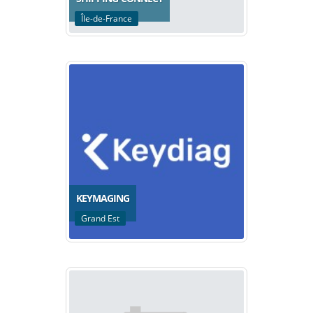
Île-de-France
KEYMAGING
Grand Est