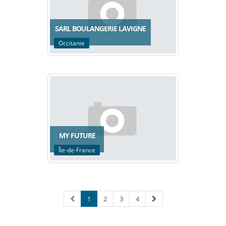
SARL BOULANGERIE LAVIGNE
Occitanie
MY FUTURE
Île-de-France
1
2
3
4