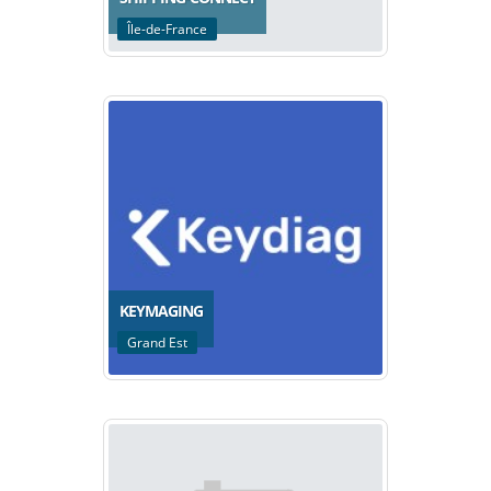
Île-de-France
KEYMAGING
Grand Est