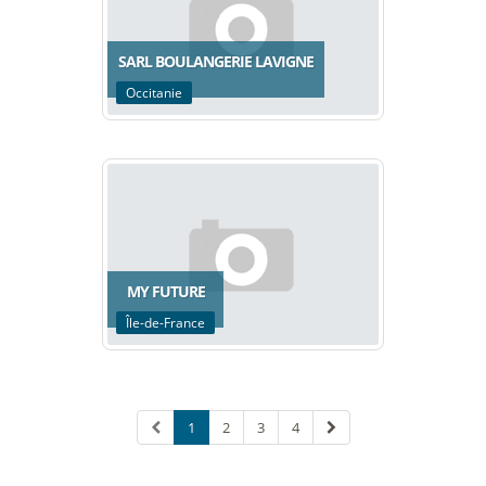
SARL BOULANGERIE LAVIGNE
Occitanie
MY FUTURE
Île-de-France
1
2
3
4